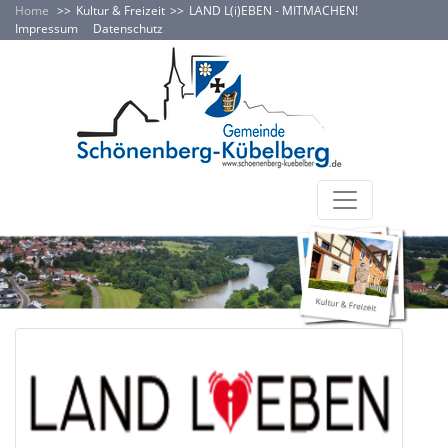
Home
Kultur & Freizeit
LAND L(i)EBEN - MITMACHEN!
Impressum
Datenschutz