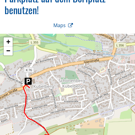
benutzen!
Maps
+
−