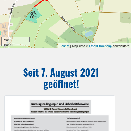
300 m
1000 ft
Leaflet
| Map data ©
OpenStreetMap
contributors
Seit 7. August 2021
geöffnet!