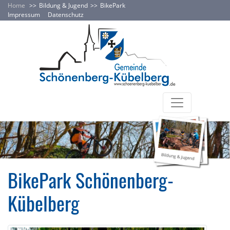
Home
Bildung & Jugend
BikePark
Impressum
Datenschutz
BikePark Schönenberg-
Kübelberg