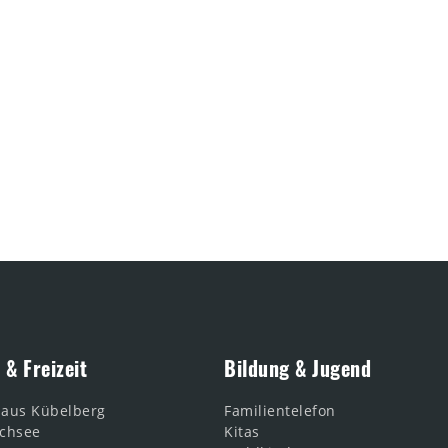
 & Freizeit
Bildung & Jugend
haus Kübelberg
Familientelefon
chsee
Kitas