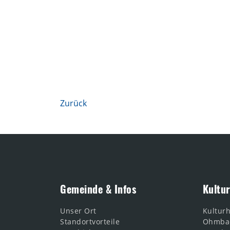
Zurück
Gemeinde & Infos
Kultur
Unser Ort
Kultur
Standortvorteile
Ohmba