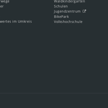
rwege
Waldkindergarten
ler
Schulen
Jugendzentrum
e
BikePark
wertes im Umkreis
Volkshochschule